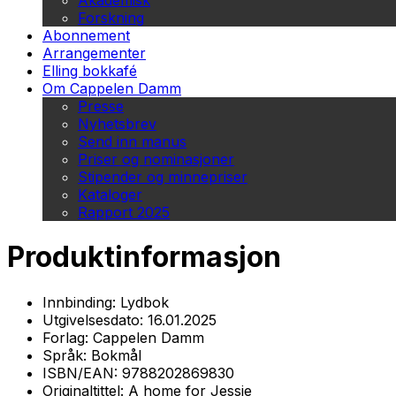
Akademisk
Forskning
Abonnement
Arrangementer
Elling bokkafé
Om Cappelen Damm
Presse
Nyhetsbrev
Send inn manus
Priser og nominasjoner
Stipender og minnepriser
Kataloger
Rapport 2025
Produktinformasjon
Innbinding:
Lydbok
Utgivelsesdato:
16.01.2025
Forlag:
Cappelen Damm
Språk:
Bokmål
ISBN/EAN:
9788202869830
Originaltittel:
A home for Jessie