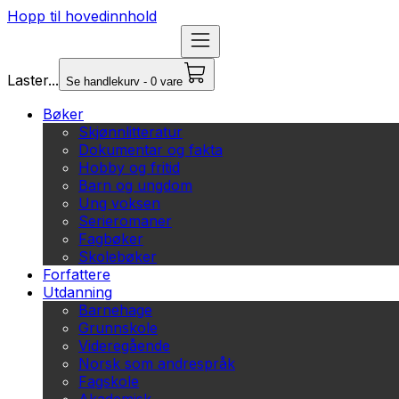
Hopp til hovedinnhold
Laster...
Se handlekurv - 0 vare
Bøker
Skjønnlitteratur
Dokumentar og fakta
Hobby og fritid
Barn og ungdom
Ung voksen
Serieromaner
Fagbøker
Skolebøker
Forfattere
Utdanning
Barnehage
Grunnskole
Videregående
Norsk som andrespråk
Fagskole