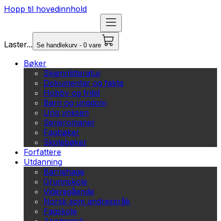
Hopp til hovedinnhold
Laster...
Se handlekurv - 0 vare
Bøker
Skjønnlitteratur
Dokumentar og fakta
Hobby og fritid
Barn og ungdom
Ung voksen
Serieromaner
Fagbøker
Skolebøker
Forfattere
Utdanning
Barnehage
Grunnskole
Videregående
Norsk som andrespråk
Fagskole