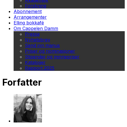
Akademisk
Forskning
Abonnement
Arrangementer
Elling bokkafé
Om Cappelen Damm
Presse
Nyhetsbrev
Send inn manus
Priser og nominasjoner
Stipender og minnepriser
Kataloger
Rapport 2025
Forfatter