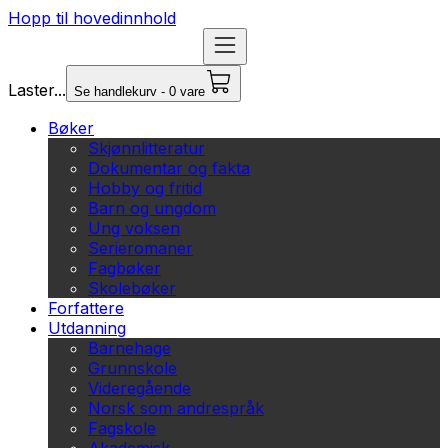
Hopp til hovedinnhold
Laster...
Se handlekurv - 0 vare
Bøker
Skjønnlitteratur
Dokumentar og fakta
Hobby og fritid
Barn og ungdom
Ung voksen
Serieromaner
Fagbøker
Skolebøker
Forfattere
Utdanning
Barnehage
Grunnskole
Videregående
Norsk som andrespråk
Fagskole