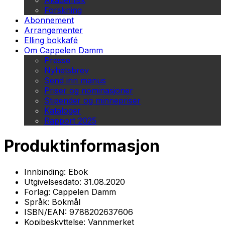
Akademisk
Forskning
Abonnement
Arrangementer
Elling bokkafé
Om Cappelen Damm
Presse
Nyhetsbrev
Send inn manus
Priser og nominasjoner
Stipender og minnepriser
Kataloger
Rapport 2025
Produktinformasjon
Innbinding:
Ebok
Utgivelsesdato:
31.08.2020
Forlag:
Cappelen Damm
Språk:
Bokmål
ISBN/EAN:
9788202637606
Kopibeskyttelse:
Vannmerket