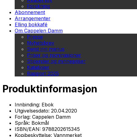
Akademisk
Forskning
Abonnement
Arrangementer
Elling bokkafé
Om Cappelen Damm
Presse
Nyhetsbrev
Send inn manus
Priser og nominasjoner
Stipender og minnepriser
Kataloger
Rapport 2025
Produktinformasjon
Innbinding:
Ebok
Utgivelsesdato:
20.04.2020
Forlag:
Cappelen Damm
Språk:
Bokmål
ISBN/EAN:
9788202615345
Kopibeskyttelse:
Vannmerket