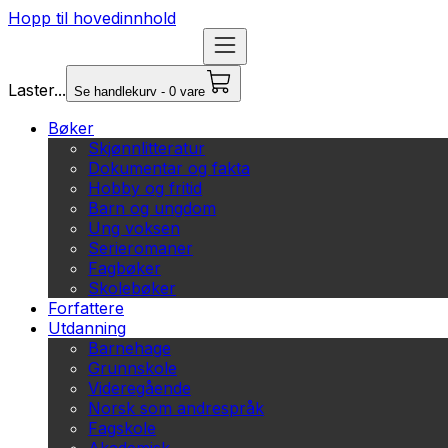
Hopp til hovedinnhold
Laster...
Se handlekurv - 0 vare
Bøker
Skjønnlitteratur
Dokumentar og fakta
Hobby og fritid
Barn og ungdom
Ung voksen
Serieromaner
Fagbøker
Skolebøker
Forfattere
Utdanning
Barnehage
Grunnskole
Videregående
Norsk som andrespråk
Fagskole