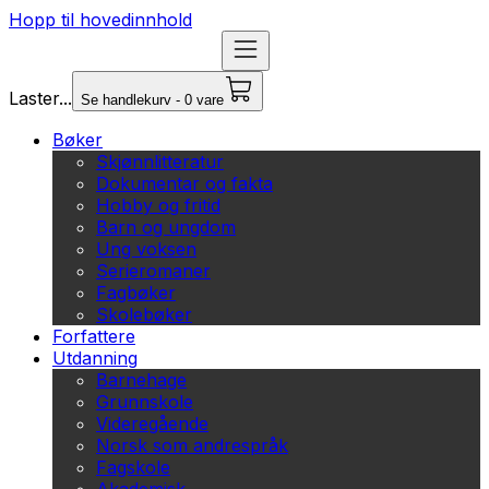
Hopp til hovedinnhold
Laster...
Se handlekurv - 0 vare
Bøker
Skjønnlitteratur
Dokumentar og fakta
Hobby og fritid
Barn og ungdom
Ung voksen
Serieromaner
Fagbøker
Skolebøker
Forfattere
Utdanning
Barnehage
Grunnskole
Videregående
Norsk som andrespråk
Fagskole