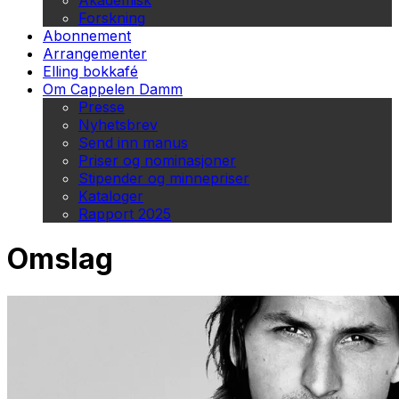
Akademisk
Forskning
Abonnement
Arrangementer
Elling bokkafé
Om Cappelen Damm
Presse
Nyhetsbrev
Send inn manus
Priser og nominasjoner
Stipender og minnepriser
Kataloger
Rapport 2025
Omslag