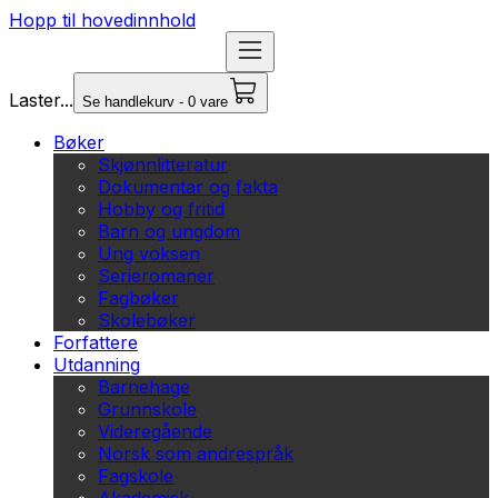
Hopp til hovedinnhold
Laster...
Se handlekurv - 0 vare
Bøker
Skjønnlitteratur
Dokumentar og fakta
Hobby og fritid
Barn og ungdom
Ung voksen
Serieromaner
Fagbøker
Skolebøker
Forfattere
Utdanning
Barnehage
Grunnskole
Videregående
Norsk som andrespråk
Fagskole