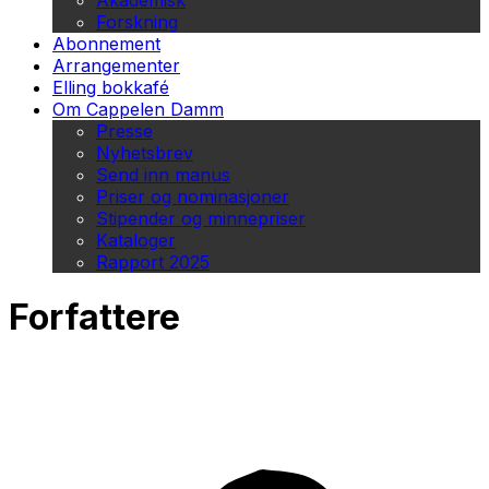
Akademisk
Forskning
Abonnement
Arrangementer
Elling bokkafé
Om Cappelen Damm
Presse
Nyhetsbrev
Send inn manus
Priser og nominasjoner
Stipender og minnepriser
Kataloger
Rapport 2025
Forfattere