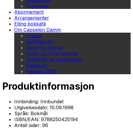
Akademisk
Forskning
Abonnement
Arrangementer
Elling bokkafé
Om Cappelen Damm
Presse
Nyhetsbrev
Send inn manus
Priser og nominasjoner
Stipender og minnepriser
Kataloger
Rapport 2025
Produktinformasjon
Innbinding:
Innbundet
Utgivelsesdato:
10.09.1998
Språk:
Bokmål
ISBN/EAN:
9788250425194
Antall sider:
96