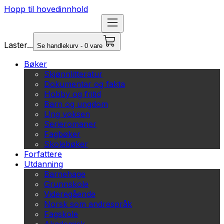
Hopp til hovedinnhold
Laster...
Se handlekurv - 0 vare
Bøker
Skjønnlitteratur
Dokumentar og fakta
Hobby og fritid
Barn og ungdom
Ung voksen
Serieromaner
Fagbøker
Skolebøker
Forfattere
Utdanning
Barnehage
Grunnskole
Videregående
Norsk som andrespråk
Fagskole