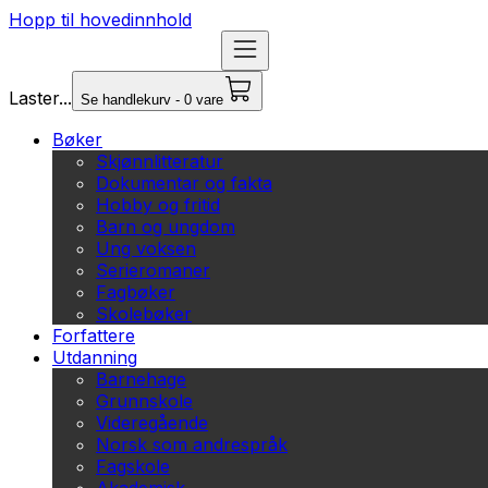
Hopp til hovedinnhold
Laster...
Se handlekurv - 0 vare
Bøker
Skjønnlitteratur
Dokumentar og fakta
Hobby og fritid
Barn og ungdom
Ung voksen
Serieromaner
Fagbøker
Skolebøker
Forfattere
Utdanning
Barnehage
Grunnskole
Videregående
Norsk som andrespråk
Fagskole