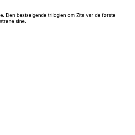
nge. Den bestselgende trilogien om
Zita
var de første
trene sine.