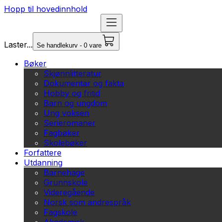
Hopp til hovedinnhold
Laster...
Se handlekurv - 0 vare
Bøker
Skjønnlitteratur
Dokumentar og fakta
Hobby og fritid
Barn og ungdom
Ung voksen
Serieromaner
Fagbøker
Skolebøker
Forfattere
Utdanning
Barnehage
Grunnskole
Videregående
Norsk som andrespråk
Fagskole