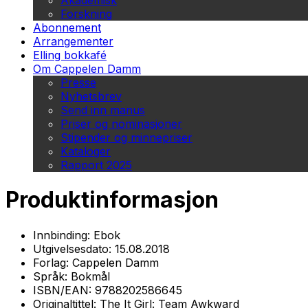
Akademisk
Forskning
Abonnement
Arrangementer
Elling bokkafé
Om Cappelen Damm
Presse
Nyhetsbrev
Send inn manus
Priser og nominasjoner
Stipender og minnepriser
Kataloger
Rapport 2025
Produktinformasjon
Innbinding:
Ebok
Utgivelsesdato:
15.08.2018
Forlag:
Cappelen Damm
Språk:
Bokmål
ISBN/EAN:
9788202586645
Originaltittel:
The It Girl: Team Awkward