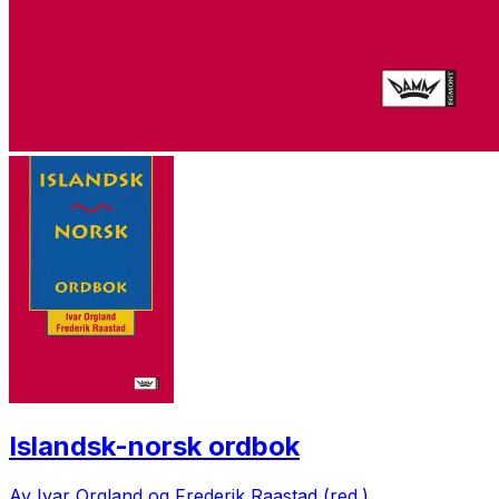
Islandsk-norsk ordbok
Av Ivar Orgland og Frederik Raastad (red.)