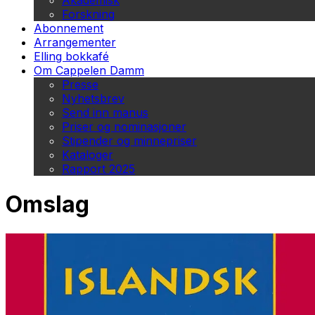
Akademisk
Forskning
Abonnement
Arrangementer
Elling bokkafé
Om Cappelen Damm
Presse
Nyhetsbrev
Send inn manus
Priser og nominasjoner
Stipender og minnepriser
Kataloger
Rapport 2025
Omslag