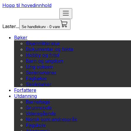
Hopp til hovedinnhold
Laster...
Se handlekurv - 0 vare
Bøker
Skjønnlitteratur
Dokumentar og fakta
Hobby og fritid
Barn og ungdom
Ung voksen
Serieromaner
Fagbøker
Skolebøker
Forfattere
Utdanning
Barnehage
Grunnskole
Videregående
Norsk som andrespråk
Fagskole