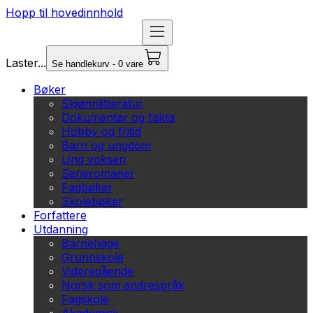
Hopp til hovedinnhold
Laster...
Se handlekurv - 0 vare
Bøker
Skjønnlitteratur
Dokumentar og fakta
Hobby og fritid
Barn og ungdom
Ung voksen
Serieromaner
Fagbøker
Skolebøker
Forfattere
Utdanning
Barnehage
Grunnskole
Videregående
Norsk som andrespråk
Fagskole