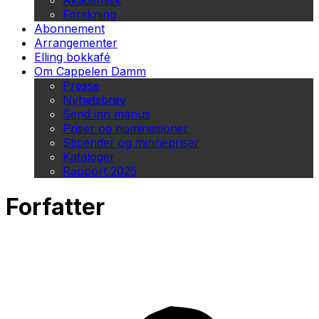
Akademisk
Forskning
Abonnement
Arrangementer
Elling bokkafé
Om Cappelen Damm
Presse
Nyhetsbrev
Send inn manus
Priser og nominasjoner
Stipender og minnepriser
Kataloger
Rapport 2025
Forfatter