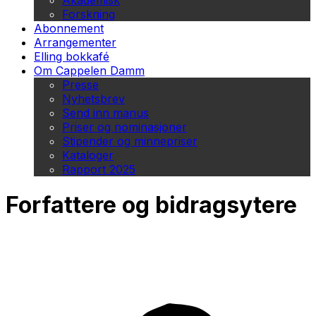
Akademisk
Forskning
Abonnement
Arrangementer
Elling bokkafé
Om Cappelen Damm
Presse
Nyhetsbrev
Send inn manus
Priser og nominasjoner
Stipender og minnepriser
Kataloger
Rapport 2025
Forfattere og bidragsytere