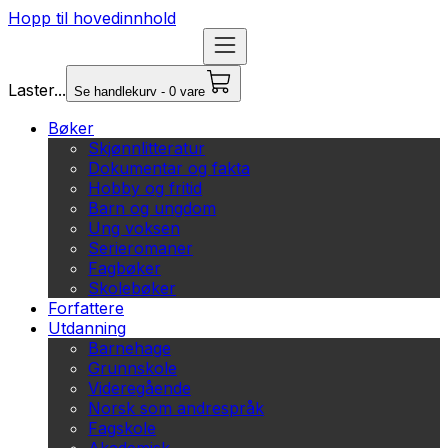
Hopp til hovedinnhold
Laster...
Se handlekurv - 0 vare
Bøker
Skjønnlitteratur
Dokumentar og fakta
Hobby og fritid
Barn og ungdom
Ung voksen
Serieromaner
Fagbøker
Skolebøker
Forfattere
Utdanning
Barnehage
Grunnskole
Videregående
Norsk som andrespråk
Fagskole