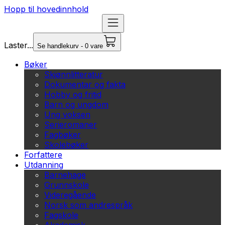
Hopp til hovedinnhold
Laster...
Se handlekurv - 0 vare
Bøker
Skjønnlitteratur
Dokumentar og fakta
Hobby og fritid
Barn og ungdom
Ung voksen
Serieromaner
Fagbøker
Skolebøker
Forfattere
Utdanning
Barnehage
Grunnskole
Videregående
Norsk som andrespråk
Fagskole