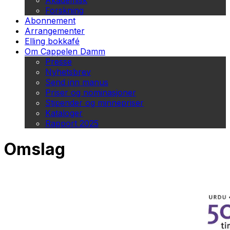
Akademisk
Forskning
Abonnement
Arrangementer
Elling bokkafé
Om Cappelen Damm
Presse
Nyhetsbrev
Send inn manus
Priser og nominasjoner
Stipender og minnepriser
Kataloger
Rapport 2025
Omslag