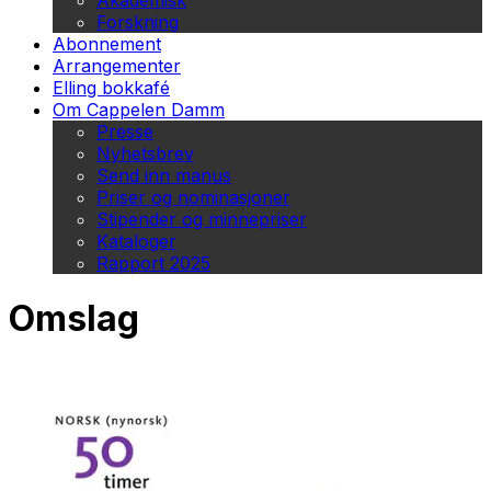
Akademisk
Forskning
Abonnement
Arrangementer
Elling bokkafé
Om Cappelen Damm
Presse
Nyhetsbrev
Send inn manus
Priser og nominasjoner
Stipender og minnepriser
Kataloger
Rapport 2025
Omslag