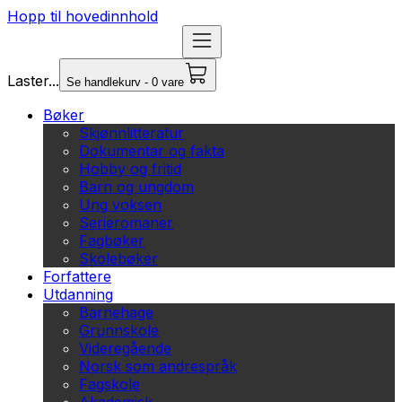
Hopp til hovedinnhold
Laster...
Se handlekurv - 0 vare
Bøker
Skjønnlitteratur
Dokumentar og fakta
Hobby og fritid
Barn og ungdom
Ung voksen
Serieromaner
Fagbøker
Skolebøker
Forfattere
Utdanning
Barnehage
Grunnskole
Videregående
Norsk som andrespråk
Fagskole