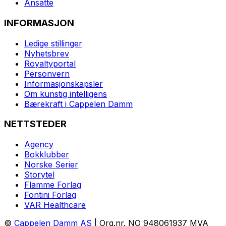
Ansatte
INFORMASJON
Ledige stillinger
Nyhetsbrev
Royaltyportal
Personvern
Informasjonskapsler
Om kunstig intelligens
Bærekraft i Cappelen Damm
NETTSTEDER
Agency
Bokklubber
Norske Serier
Storytel
Flamme Forlag
Fontini Forlag
VAR Healthcare
©
Cappelen Damm AS
| Org.nr. NO 948061937 MVA