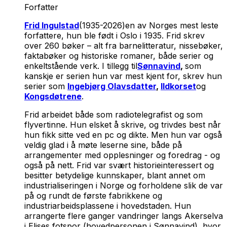
Forfatter
Frid Ingulstad
(1935-2026)en av Norges mest leste
forfattere, hun ble født i Oslo i 1935. Frid skrev
over 260 bøker – alt fra barnelitteratur, nissebøker,
faktabøker og historiske romaner, både serier og
enkeltstående verk. I tillegg til
Sønnavind
,
som
kanskje er serien hun var mest kjent for, skrev hun
serier som
Ingebjørg Olavsdatter
,
Ildkorset
og
Kongsdøtrene
.
Frid arbeidet både som radiotelegrafist og som
flyvertinne. Hun elsket å skrive, og trivdes best når
hun fikk sitte ved en pc og dikte. Men hun var også
veldig glad i å møte leserne sine, både på
arrangementer med opplesninger og foredrag - og
også på nett. Frid var svært historieinteressert og
besitter betydelige kunnskaper, blant annet om
industrialiseringen i Norge og forholdene slik de var
på og rundt de første fabrikkene og
industriarbeidsplassene i hovedstaden. Hun
arrangerte flere ganger vandringer langs Akerselva
i Elises fotspor (hovedpersonen i Sønnavind), hvor