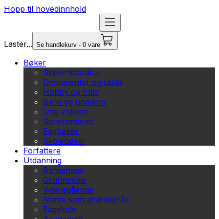
Hopp til hovedinnhold
Laster...
Se handlekurv - 0 vare
Bøker
Skjønnlitteratur
Dokumentar og fakta
Hobby og fritid
Barn og ungdom
Ung voksen
Serieromaner
Fagbøker
Skolebøker
Forfattere
Utdanning
Barnehage
Grunnskole
Videregående
Norsk som andrespråk
Fagskole