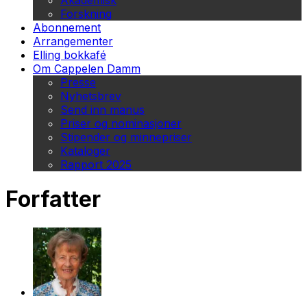
Akademisk
Forskning
Abonnement
Arrangementer
Elling bokkafé
Om Cappelen Damm
Presse
Nyhetsbrev
Send inn manus
Priser og nominasjoner
Stipender og minnepriser
Kataloger
Rapport 2025
Forfatter