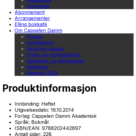
Akademisk
Forskning
Abonnement
Arrangementer
Elling bokkafé
Om Cappelen Damm
Presse
Nyhetsbrev
Send inn manus
Priser og nominasjoner
Stipender og minnepriser
Kataloger
Rapport 2025
Produktinformasjon
Innbinding:
Heftet
Utgivelsesdato:
16.10.2014
Forlag:
Cappelen Damm Akademisk
Språk:
Bokmål
ISBN/EAN:
9788202442897
Antall sider:
228