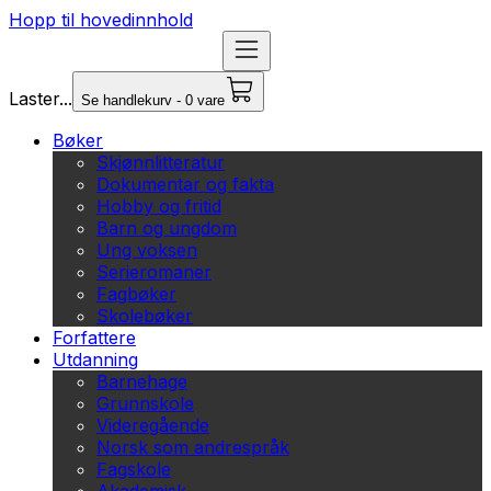
Hopp til hovedinnhold
Laster...
Se handlekurv - 0 vare
Bøker
Skjønnlitteratur
Dokumentar og fakta
Hobby og fritid
Barn og ungdom
Ung voksen
Serieromaner
Fagbøker
Skolebøker
Forfattere
Utdanning
Barnehage
Grunnskole
Videregående
Norsk som andrespråk
Fagskole