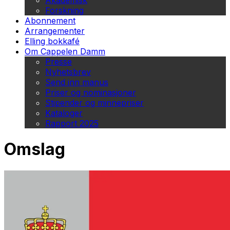
Akademisk
Forskning
Abonnement
Arrangementer
Elling bokkafé
Om Cappelen Damm
Presse
Nyhetsbrev
Send inn manus
Priser og nominasjoner
Stipender og minnepriser
Kataloger
Rapport 2025
Omslag