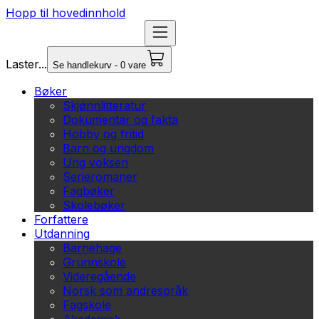
Hopp til hovedinnhold
Laster...
Se handlekurv - 0 vare
Bøker
Skjønnlitteratur
Dokumentar og fakta
Hobby og fritid
Barn og ungdom
Ung voksen
Serieromaner
Fagbøker
Skolebøker
Forfattere
Utdanning
Barnehage
Grunnskole
Videregående
Norsk som andrespråk
Fagskole