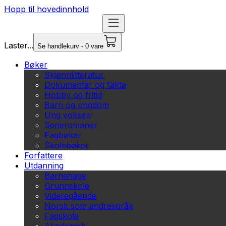
Hopp til hovedinnhold
Laster...
Se handlekurv - 0 vare
Bøker
Skjønnlitteratur
Dokumentar og fakta
Hobby og fritid
Barn og ungdom
Ung voksen
Serieromaner
Fagbøker
Skolebøker
Forfattere
Utdanning
Barnehage
Grunnskole
Videregående
Norsk som andrespråk
Fagskole