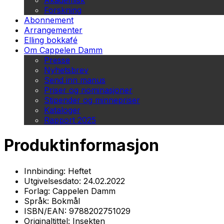
Akademisk
Forskning
Abonnement
Arrangementer
Elling bokkafé
Om Cappelen Damm
Presse
Nyhetsbrev
Send inn manus
Priser og nominasjoner
Stipender og minnepriser
Kataloger
Rapport 2025
Produktinformasjon
Innbinding:
Heftet
Utgivelsesdato:
24.02.2022
Forlag:
Cappelen Damm
Språk:
Bokmål
ISBN/EAN:
9788202751029
Originaltittel:
Insekten