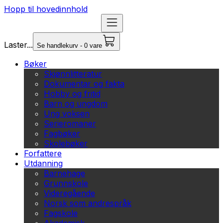
Hopp til hovedinnhold
Laster...
Se handlekurv - 0 vare
Bøker
Skjønnlitteratur
Dokumentar og fakta
Hobby og fritid
Barn og ungdom
Ung voksen
Serieromaner
Fagbøker
Skolebøker
Forfattere
Utdanning
Barnehage
Grunnskole
Videregående
Norsk som andrespråk
Fagskole