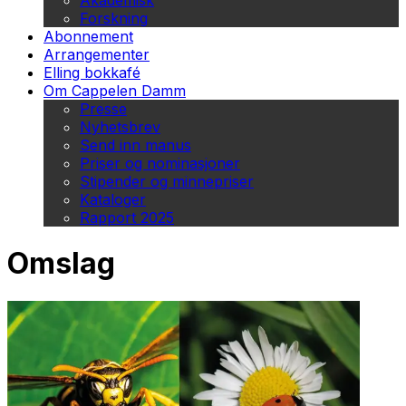
Akademisk
Forskning
Abonnement
Arrangementer
Elling bokkafé
Om Cappelen Damm
Presse
Nyhetsbrev
Send inn manus
Priser og nominasjoner
Stipender og minnepriser
Kataloger
Rapport 2025
Omslag