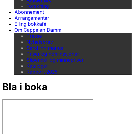
Akademisk
Forskning
Abonnement
Arrangementer
Elling bokkafé
Om Cappelen Damm
Presse
Nyhetsbrev
Send inn manus
Priser og nominasjoner
Stipender og minnepriser
Kataloger
Rapport 2025
Bla i boka