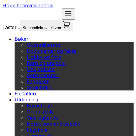
Hopp til hovedinnhold
Laster...
Se handlekurv - 0 vare
Bøker
Skjønnlitteratur
Dokumentar og fakta
Hobby og fritid
Barn og ungdom
Ung voksen
Serieromaner
Fagbøker
Skolebøker
Forfattere
Utdanning
Barnehage
Grunnskole
Videregående
Norsk som andrespråk
Fagskole