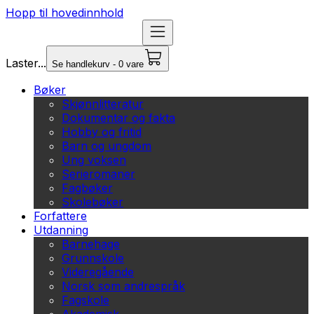
Hopp til hovedinnhold
Laster...
Se handlekurv - 0 vare
Bøker
Skjønnlitteratur
Dokumentar og fakta
Hobby og fritid
Barn og ungdom
Ung voksen
Serieromaner
Fagbøker
Skolebøker
Forfattere
Utdanning
Barnehage
Grunnskole
Videregående
Norsk som andrespråk
Fagskole