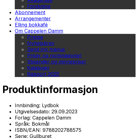
Akademisk
Forskning
Abonnement
Arrangementer
Elling bokkafé
Om Cappelen Damm
Presse
Nyhetsbrev
Send inn manus
Priser og nominasjoner
Stipender og minnepriser
Kataloger
Rapport 2025
Produktinformasjon
Innbinding:
Lydbok
Utgivelsesdato:
29.09.2023
Forlag:
Cappelen Damm
Språk:
Bokmål
ISBN/EAN:
9788202788575
Serie:
Gullburet