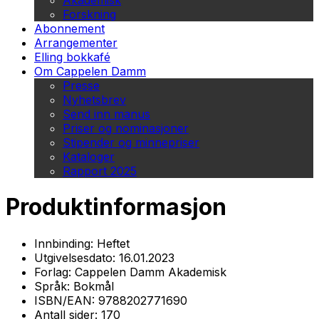
Akademisk
Forskning
Abonnement
Arrangementer
Elling bokkafé
Om Cappelen Damm
Presse
Nyhetsbrev
Send inn manus
Priser og nominasjoner
Stipender og minnepriser
Kataloger
Rapport 2025
Produktinformasjon
Innbinding:
Heftet
Utgivelsesdato:
16.01.2023
Forlag:
Cappelen Damm Akademisk
Språk:
Bokmål
ISBN/EAN:
9788202771690
Antall sider:
170