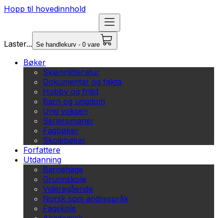
Hopp til hovedinnhold
Laster...
Se handlekurv - 0 vare
Bøker
Skjønnlitteratur
Dokumentar og fakta
Hobby og fritid
Barn og ungdom
Ung voksen
Serieromaner
Fagbøker
Skolebøker
Forfattere
Utdanning
Barnehage
Grunnskole
Videregående
Norsk som andrespråk
Fagskole