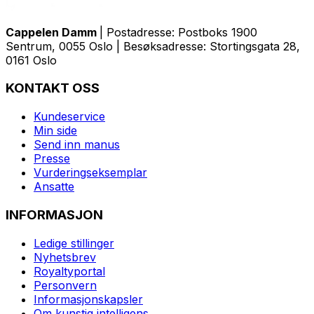
Cappelen Damm
| Postadresse: Postboks 1900
Sentrum, 0055 Oslo | Besøksadresse: Stortingsgata 28,
0161 Oslo
KONTAKT OSS
Kundeservice
Min side
Send inn manus
Presse
Vurderingseksemplar
Ansatte
INFORMASJON
Ledige stillinger
Nyhetsbrev
Royaltyportal
Personvern
Informasjonskapsler
Om kunstig intelligens