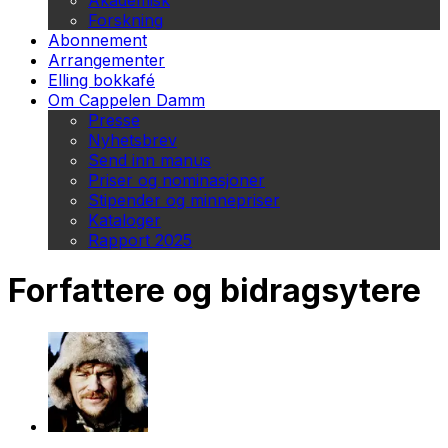
Akademisk
Forskning
Abonnement
Arrangementer
Elling bokkafé
Om Cappelen Damm
Presse
Nyhetsbrev
Send inn manus
Priser og nominasjoner
Stipender og minnepriser
Kataloger
Rapport 2025
Forfattere og bidragsytere