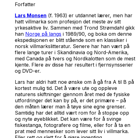
Forfatter
Lars Monsen
(f. 1963) er utdannet lærer, men har
hatt villmarka som profesjon det meste av sitt
yrkesaktive liv. Sammen med Trond Strømdahl gikk
han
Norge på langs
i 1989/90, og boka om denne
ekspedisjonen er blitt stående som en klassiker i
norsk villmarkslitteratur. Senere har han vært på
flere lange turer i Skandinavia og Nord-Amerika,
med Canada på tvers og Nordkalotten som de mest
kjente. Flere av disse har resultert i fjernsynsserier
og DVD-er.
Lars har aldri hatt noe ønske om å gå fra A til B på
kortest mulig tid. Det å være ute og oppleve
naturens skiftninger gjennom året med de fysiske
utfordringer det kan by på, er det primære – på
den måten lærer man å tøye sine egne grenser.
Samtidig har det alltid vært rom for å stoppe opp
og nyte øyeblikket. Det kan være for å svinge
fiskestanga, fotografere og filme, eller for å ta en
prat med mennesker som lever sitt liv i villmarka.
Eller rett og slett for å gjøre ingenting.