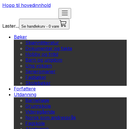
Hopp til hovedinnhold
Laster...
Se handlekurv - 0 vare
Bøker
Skjønnlitteratur
Dokumentar og fakta
Hobby og fritid
Barn og ungdom
Ung voksen
Serieromaner
Fagbøker
Skolebøker
Forfattere
Utdanning
Barnehage
Grunnskole
Videregående
Norsk som andrespråk
Fagskole