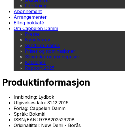
Akademisk
Forskning
Abonnement
Arrangementer
Elling bokkafé
Om Cappelen Damm
Presse
Nyhetsbrev
Send inn manus
Priser og nominasjoner
Stipender og minnepriser
Kataloger
Rapport 2025
Produktinformasjon
Innbinding:
Lydbok
Utgivelsesdato:
31.12.2016
Forlag:
Cappelen Damm
Språk:
Bokmål
ISBN/EAN:
9788202529208
Originaltittel:
New Dehli - Borås