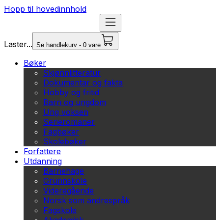
Hopp til hovedinnhold
Laster...
Se handlekurv - 0 vare
Bøker
Skjønnlitteratur
Dokumentar og fakta
Hobby og fritid
Barn og ungdom
Ung voksen
Serieromaner
Fagbøker
Skolebøker
Forfattere
Utdanning
Barnehage
Grunnskole
Videregående
Norsk som andrespråk
Fagskole