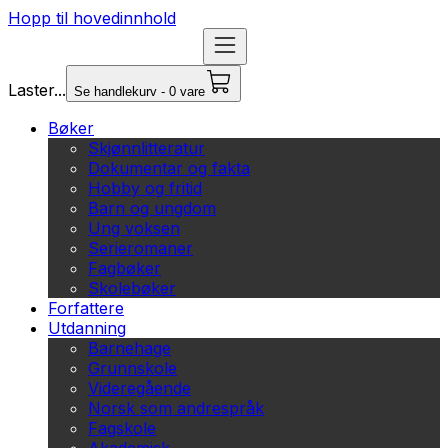
Hopp til hovedinnhold
Laster...
Se handlekurv - 0 vare
Bøker
Skjønnlitteratur
Dokumentar og fakta
Hobby og fritid
Barn og ungdom
Ung voksen
Serieromaner
Fagbøker
Skolebøker
Forfattere
Utdanning
Barnehage
Grunnskole
Videregående
Norsk som andrespråk
Fagskole