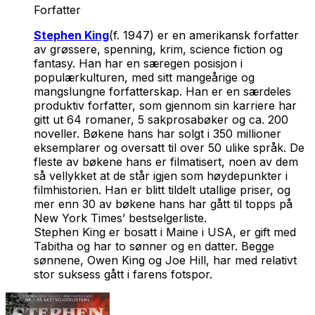
Forfatter
Stephen King
(f. 1947) er en amerikansk forfatter
av grøssere, spenning, krim, science fiction og
fantasy. Han har en særegen posisjon i
populærkulturen, med sitt mangeårige og
mangslungne forfatterskap. Han er en særdeles
produktiv forfatter, som gjennom sin karriere har
gitt ut 64 romaner, 5 sakprosabøker og ca. 200
noveller. Bøkene hans har solgt i 350 millioner
eksemplarer og oversatt til over 50 ulike språk. De
fleste av bøkene hans er filmatisert, noen av dem
så vellykket at de står igjen som høydepunkter i
filmhistorien. Han er blitt tildelt utallige priser, og
mer enn 30 av bøkene hans har gått til topps på
New York Times’ bestselgerliste.
Stephen King er bosatt i Maine i USA, er gift med
Tabitha og har to sønner og en datter. Begge
sønnene, Owen King og Joe Hill, har med relativt
stor suksess gått i farens fotspor.