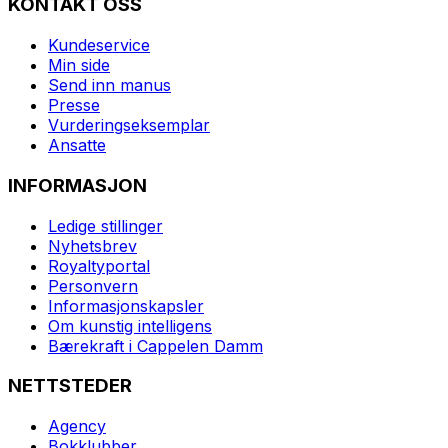
KONTAKT OSS
Kundeservice
Min side
Send inn manus
Presse
Vurderingseksemplar
Ansatte
INFORMASJON
Ledige stillinger
Nyhetsbrev
Royaltyportal
Personvern
Informasjonskapsler
Om kunstig intelligens
Bærekraft i Cappelen Damm
NETTSTEDER
Agency
Bokklubber