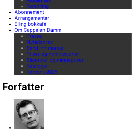
Akademisk
Forskning
Abonnement
Arrangementer
Elling bokkafé
Om Cappelen Damm
Presse
Nyhetsbrev
Send inn manus
Priser og nominasjoner
Stipender og minnepriser
Kataloger
Rapport 2025
Forfatter