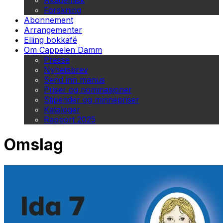
Akademisk
Forskning
Abonnement
Arrangementer
Elling bokkafé
Om Cappelen Damm
Presse
Nyhetsbrev
Send inn manus
Priser og nominasjoner
Stipender og minnepriser
Kataloger
Rapport 2025
Omslag