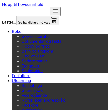
Hopp til hovedinnhold
Laster...
Se handlekurv - 0 vare
Bøker
Skjønnlitteratur
Dokumentar og fakta
Hobby og fritid
Barn og ungdom
Ung voksen
Serieromaner
Fagbøker
Skolebøker
Forfattere
Utdanning
Barnehage
Grunnskole
Videregående
Norsk som andrespråk
Fagskole