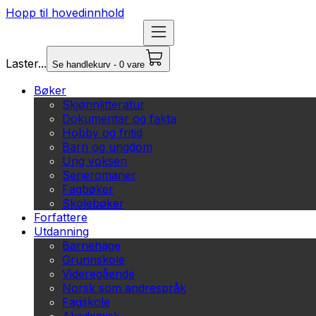
Hopp til hovedinnhold
Laster...
Se handlekurv - 0 vare
Bøker
Skjønnlitteratur
Dokumentar og fakta
Hobby og fritid
Barn og ungdom
Ung voksen
Serieromaner
Fagbøker
Skolebøker
Forfattere
Utdanning
Barnehage
Grunnskole
Videregående
Norsk som andrespråk
Fagskole