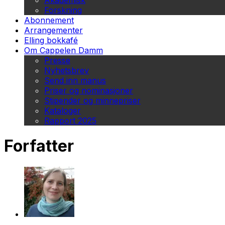
Akademisk
Forskning
Abonnement
Arrangementer
Elling bokkafé
Om Cappelen Damm
Presse
Nyhetsbrev
Send inn manus
Priser og nominasjoner
Stipender og minnepriser
Kataloger
Rapport 2025
Forfatter