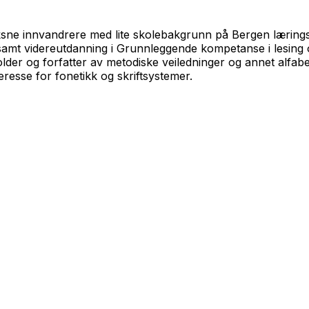
ksne innvandrere med lite skolebakgrunn på Bergen læring
samt videreutdanning i
Grunnleggende kompetanse i lesing o
 og forfatter av metodiske veiledninger og annet alfabetis
eresse for fonetikk og skriftsystemer.