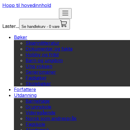
Hopp til hovedinnhold
Laster...
Se handlekurv - 0 vare
Bøker
Skjønnlitteratur
Dokumentar og fakta
Hobby og fritid
Barn og ungdom
Ung voksen
Serieromaner
Fagbøker
Skolebøker
Forfattere
Utdanning
Barnehage
Grunnskole
Videregående
Norsk som andrespråk
Fagskole