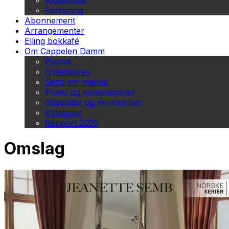
Akademisk
Forskning
Abonnement
Arrangementer
Elling bokkafé
Om Cappelen Damm
Presse
Nyhetsbrev
Send inn manus
Priser og nominasjoner
Stipender og minnepriser
Kataloger
Rapport 2025
Omslag