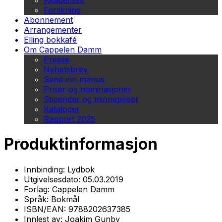
Akademisk
Forskning
Abonnement
Arrangementer
Elling bokkafé
Om Cappelen Damm
Presse
Nyhetsbrev
Send inn manus
Priser og nominasjoner
Stipender og minnepriser
Kataloger
Rapport 2025
Produktinformasjon
Innbinding:
Lydbok
Utgivelsesdato:
05.03.2019
Forlag:
Cappelen Damm
Språk:
Bokmål
ISBN/EAN:
9788202637385
Innlest av:
Joakim Gunby