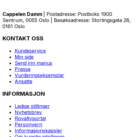
Cappelen Damm
| Postadresse: Postboks 1900
Sentrum, 0055 Oslo | Besøksadresse: Stortingsgata 28,
0161 Oslo
KONTAKT OSS
Kundeservice
Min side
Send inn manus
Presse
Vurderingseksemplar
Ansatte
INFORMASJON
Ledige stillinger
Nyhetsbrev
Royaltyportal
Personvern
Informasjonskapsler
Om kunstig intelligens