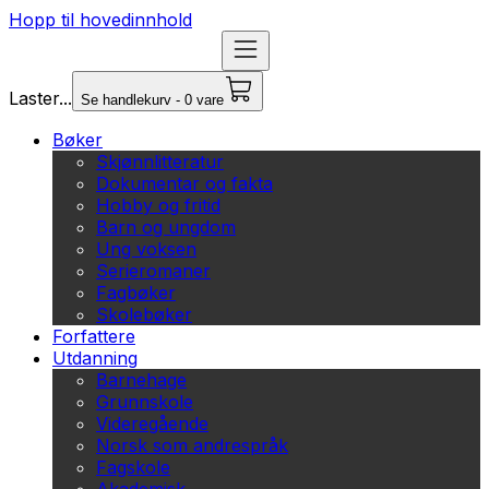
Hopp til hovedinnhold
Laster...
Se handlekurv - 0 vare
Bøker
Skjønnlitteratur
Dokumentar og fakta
Hobby og fritid
Barn og ungdom
Ung voksen
Serieromaner
Fagbøker
Skolebøker
Forfattere
Utdanning
Barnehage
Grunnskole
Videregående
Norsk som andrespråk
Fagskole