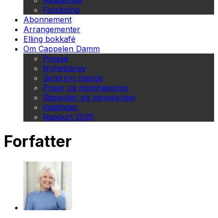
Akademisk
Forskning
Abonnement
Arrangementer
Elling bokkafé
Om Cappelen Damm
Presse
Nyhetsbrev
Send inn manus
Priser og nominasjoner
Stipender og minnepriser
Kataloger
Rapport 2025
Forfatter