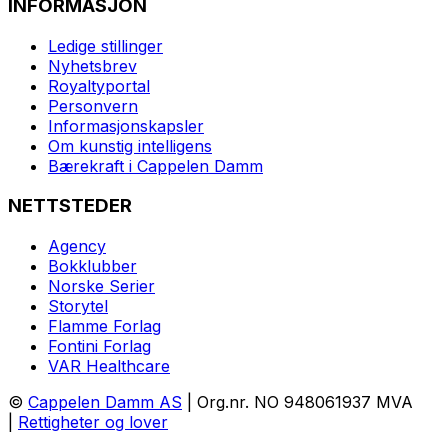
INFORMASJON
Ledige stillinger
Nyhetsbrev
Royaltyportal
Personvern
Informasjonskapsler
Om kunstig intelligens
Bærekraft i Cappelen Damm
NETTSTEDER
Agency
Bokklubber
Norske Serier
Storytel
Flamme Forlag
Fontini Forlag
VAR Healthcare
©
Cappelen Damm AS
| Org.nr. NO 948061937 MVA
|
Rettigheter og lover