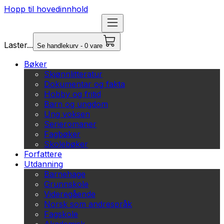
Hopp til hovedinnhold
Laster...
Se handlekurv - 0 vare
Bøker
Skjønnlitteratur
Dokumentar og fakta
Hobby og fritid
Barn og ungdom
Ung voksen
Serieromaner
Fagbøker
Skolebøker
Forfattere
Utdanning
Barnehage
Grunnskole
Videregående
Norsk som andrespråk
Fagskole