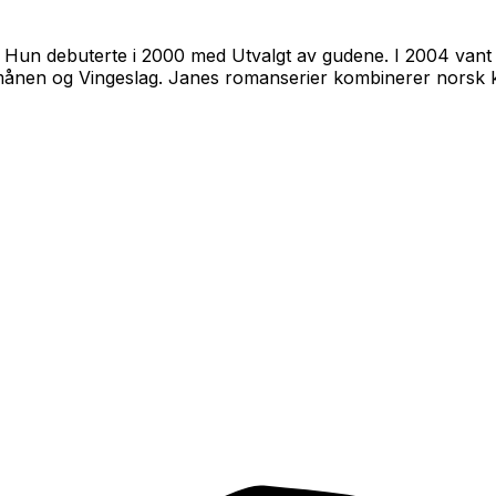
d. Hun debuterte i 2000 med
Utvalgt av gudene
. I 2004 va
månen
og
Vingeslag
. Janes romanserier kombinerer norsk 