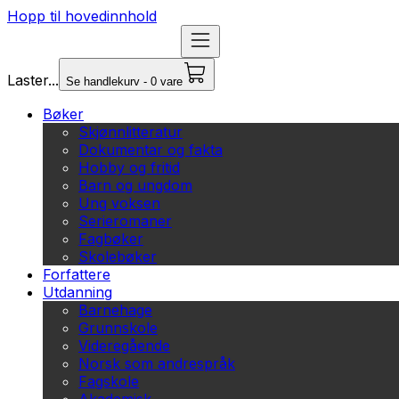
Hopp til hovedinnhold
Laster...
Se handlekurv - 0 vare
Bøker
Skjønnlitteratur
Dokumentar og fakta
Hobby og fritid
Barn og ungdom
Ung voksen
Serieromaner
Fagbøker
Skolebøker
Forfattere
Utdanning
Barnehage
Grunnskole
Videregående
Norsk som andrespråk
Fagskole