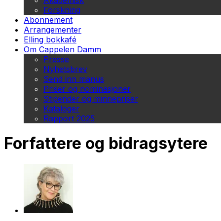
Akademisk
Forskning
Abonnement
Arrangementer
Elling bokkafé
Om Cappelen Damm
Presse
Nyhetsbrev
Send inn manus
Priser og nominasjoner
Stipender og minnepriser
Kataloger
Rapport 2025
Forfattere og bidragsytere