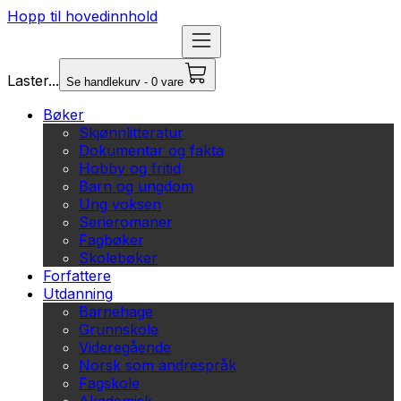
Hopp til hovedinnhold
Laster...
Se handlekurv - 0 vare
Bøker
Skjønnlitteratur
Dokumentar og fakta
Hobby og fritid
Barn og ungdom
Ung voksen
Serieromaner
Fagbøker
Skolebøker
Forfattere
Utdanning
Barnehage
Grunnskole
Videregående
Norsk som andrespråk
Fagskole