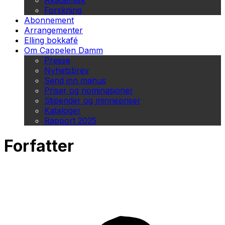
Akademisk
Forskning
Abonnement
Arrangementer
Elling bokkafé
Om Cappelen Damm
Presse
Nyhetsbrev
Send inn manus
Priser og nominasjoner
Stipender og minnepriser
Kataloger
Rapport 2025
Forfatter