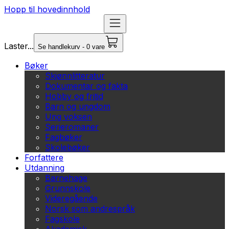
Hopp til hovedinnhold
Laster...
Se handlekurv - 0 vare
Bøker
Skjønnlitteratur
Dokumentar og fakta
Hobby og fritid
Barn og ungdom
Ung voksen
Serieromaner
Fagbøker
Skolebøker
Forfattere
Utdanning
Barnehage
Grunnskole
Videregående
Norsk som andrespråk
Fagskole