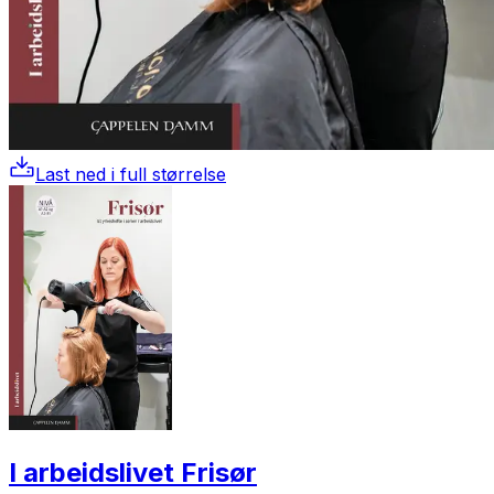
Last ned i full størrelse
I arbeidslivet Frisør