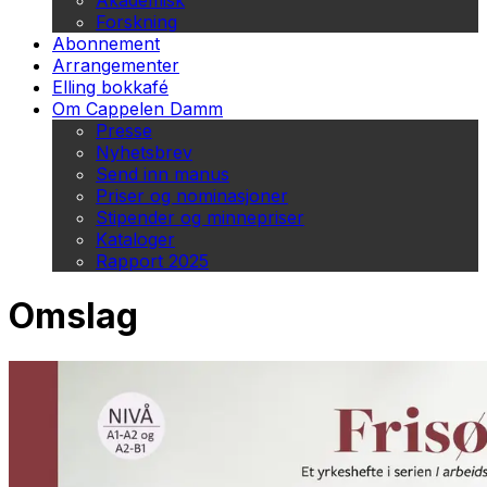
Akademisk
Forskning
Abonnement
Arrangementer
Elling bokkafé
Om Cappelen Damm
Presse
Nyhetsbrev
Send inn manus
Priser og nominasjoner
Stipender og minnepriser
Kataloger
Rapport 2025
Omslag