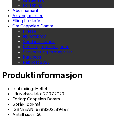
Akademisk
Forskning
Abonnement
Arrangementer
Elling bokkafé
Om Cappelen Damm
Presse
Nyhetsbrev
Send inn manus
Priser og nominasjoner
Stipender og minnepriser
Kataloger
Rapport 2025
Produktinformasjon
Innbinding:
Heftet
Utgivelsesdato:
27.07.2020
Forlag:
Cappelen Damm
Språk:
Bokmål
ISBN/EAN:
9788202589493
Antall sider:
56