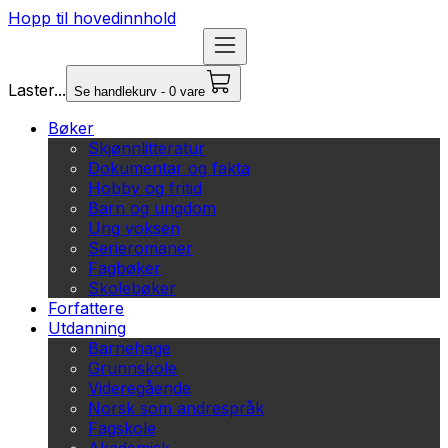
Hopp til hovedinnhold
Laster...
Se handlekurv - 0 vare
Bøker
Skjønnlitteratur
Dokumentar og fakta
Hobby og fritid
Barn og ungdom
Ung voksen
Serieromaner
Fagbøker
Skolebøker
Forfattere
Utdanning
Barnehage
Grunnskole
Videregående
Norsk som andrespråk
Fagskole