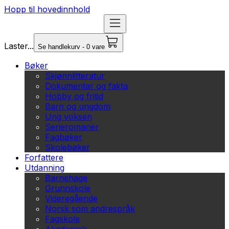
Hopp til hovedinnhold
Laster...
Se handlekurv - 0 vare
Bøker
Skjønnlitteratur
Dokumentar og fakta
Hobby og fritid
Barn og ungdom
Ung voksen
Serieromaner
Fagbøker
Skolebøker
Forfattere
Utdanning
Barnehage
Grunnskole
Videregående
Norsk som andrespråk
Fagskole