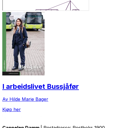
I arbeidslivet Bussjåfør
Av Hilde Marie Bager
Kjøp her
Cappelen Damm
| Postadresse: Postboks 1900