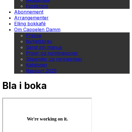
Akademisk
Forskning
Abonnement
Arrangementer
Elling bokkafé
Om Cappelen Damm
Presse
Nyhetsbrev
Send inn manus
Priser og nominasjoner
Stipender og minnepriser
Kataloger
Rapport 2025
Bla i boka