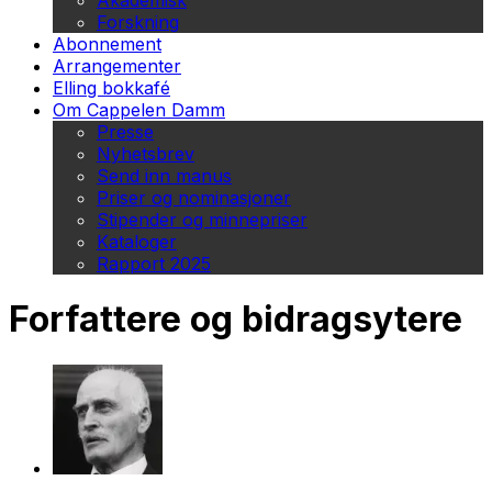
Akademisk
Forskning
Abonnement
Arrangementer
Elling bokkafé
Om Cappelen Damm
Presse
Nyhetsbrev
Send inn manus
Priser og nominasjoner
Stipender og minnepriser
Kataloger
Rapport 2025
Forfattere og bidragsytere