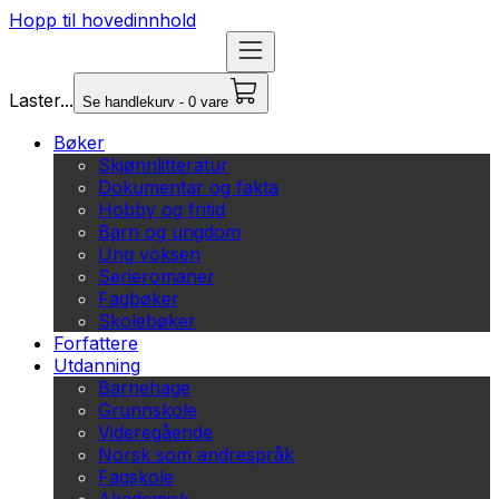
Hopp til hovedinnhold
Laster...
Se handlekurv - 0 vare
Bøker
Skjønnlitteratur
Dokumentar og fakta
Hobby og fritid
Barn og ungdom
Ung voksen
Serieromaner
Fagbøker
Skolebøker
Forfattere
Utdanning
Barnehage
Grunnskole
Videregående
Norsk som andrespråk
Fagskole