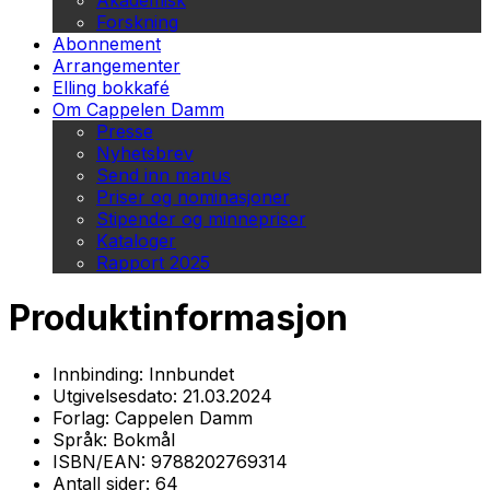
Akademisk
Forskning
Abonnement
Arrangementer
Elling bokkafé
Om Cappelen Damm
Presse
Nyhetsbrev
Send inn manus
Priser og nominasjoner
Stipender og minnepriser
Kataloger
Rapport 2025
Produktinformasjon
Innbinding:
Innbundet
Utgivelsesdato:
21.03.2024
Forlag:
Cappelen Damm
Språk:
Bokmål
ISBN/EAN:
9788202769314
Antall sider:
64