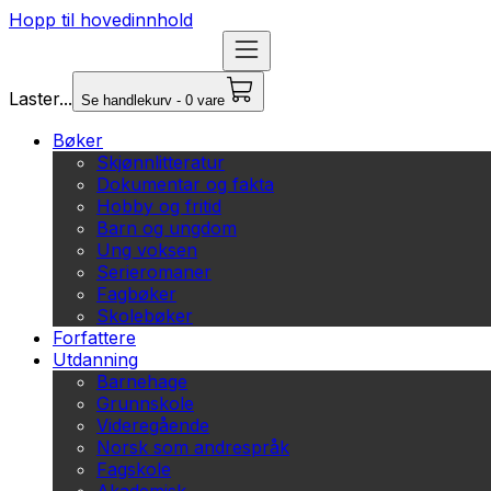
Hopp til hovedinnhold
Laster...
Se handlekurv - 0 vare
Bøker
Skjønnlitteratur
Dokumentar og fakta
Hobby og fritid
Barn og ungdom
Ung voksen
Serieromaner
Fagbøker
Skolebøker
Forfattere
Utdanning
Barnehage
Grunnskole
Videregående
Norsk som andrespråk
Fagskole