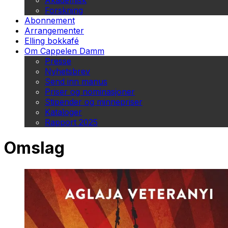
Akademisk
Forskning
Abonnement
Arrangementer
Elling bokkafé
Om Cappelen Damm
Presse
Nyhetsbrev
Send inn manus
Priser og nominasjoner
Stipender og minnepriser
Kataloger
Rapport 2025
Omslag