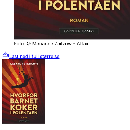
Foto: © Marianne Zaitzow - Affair
Last ned i full størrelse