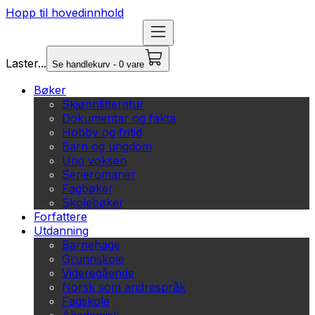
Hopp til hovedinnhold
Laster...
Se handlekurv - 0 vare
Bøker
Skjønnlitteratur
Dokumentar og fakta
Hobby og fritid
Barn og ungdom
Ung voksen
Serieromaner
Fagbøker
Skolebøker
Forfattere
Utdanning
Barnehage
Grunnskole
Videregående
Norsk som andrespråk
Fagskole