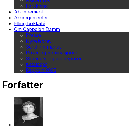
Akademisk
Forskning
Abonnement
Arrangementer
Elling bokkafé
Om Cappelen Damm
Presse
Nyhetsbrev
Send inn manus
Priser og nominasjoner
Stipender og minnepriser
Kataloger
Rapport 2025
Forfatter