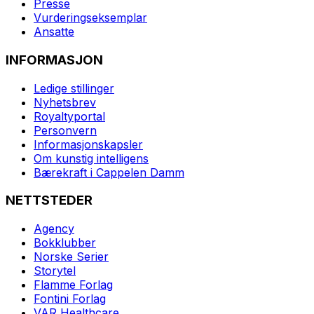
Presse
Vurderingseksemplar
Ansatte
INFORMASJON
Ledige stillinger
Nyhetsbrev
Royaltyportal
Personvern
Informasjonskapsler
Om kunstig intelligens
Bærekraft i Cappelen Damm
NETTSTEDER
Agency
Bokklubber
Norske Serier
Storytel
Flamme Forlag
Fontini Forlag
VAR Healthcare