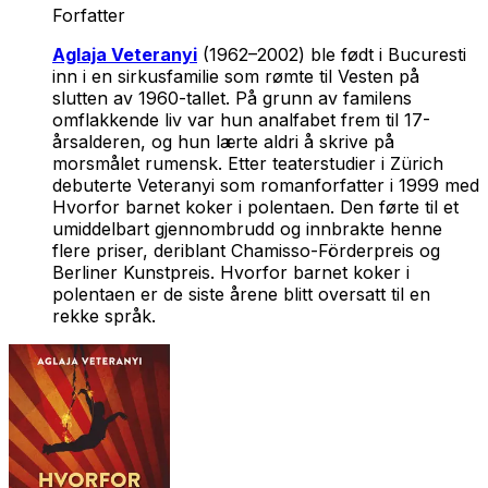
Forfatter
Aglaja Veteranyi
(1962–2002) ble født i Bucuresti
inn i en sirkusfamilie som rømte til Vesten på
slutten av 1960-tallet. På grunn av familens
omflakkende liv var hun analfabet frem til 17-
årsalderen, og hun lærte aldri å skrive på
morsmålet rumensk. Etter teaterstudier i Zürich
debuterte Veteranyi som romanforfatter i 1999 med
Hvorfor barnet koker i polentaen
. Den førte til et
umiddelbart gjennombrudd og innbrakte henne
flere priser, deriblant Chamisso-Förderpreis og
Berliner Kunstpreis.
Hvorfor barnet koker i
polentaen
er de siste årene blitt oversatt til en
rekke språk.