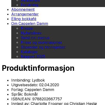
Akademisk
Forskning
Abonnement
Arrangementer
Elling bokkafé
Om Cappelen Damm
Presse
Nyhetsbrev
Send inn manus
Priser og nominasjoner
Stipender og minnepriser
Kataloger
Rapport 2025
Produktinformasjon
Innbinding:
Lydbok
Utgivelsesdato:
02.04.2020
Forlag:
Cappelen Damm
Språk:
Bokmål
ISBN/EAN:
9788202667757
Innlest av:
Charlotte Frogner og Christian Hestø