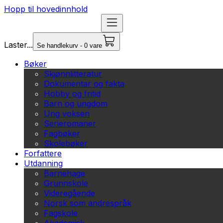
Hopp til hovedinnhold
Laster...
Se handlekurv - 0 vare
Bøker
Skjønnlitteratur
Dokumentar og fakta
Hobby og fritid
Barn og ungdom
Ung voksen
Serieromaner
Fagbøker
Skolebøker
Forfattere
Utdanning
Barnehage
Grunnskole
Videregående
Norsk som andrespråk
Fagskole