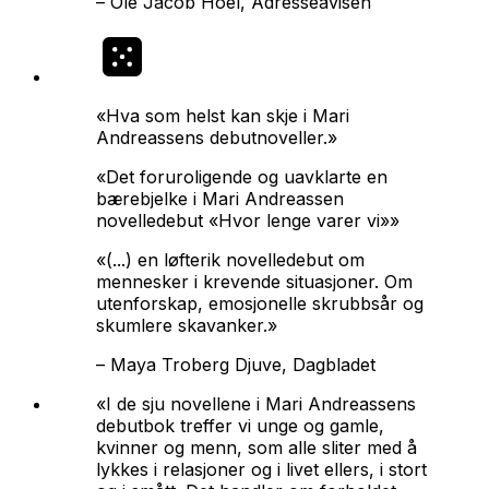
–
Ole Jacob Hoel, Adresseavisen
«Hva som helst kan skje i Mari
Andreassens debutnoveller.»
«Det foruroligende og uavklarte en
bærebjelke i Mari Andreassen
novelledebut «Hvor lenge varer vi»»
«(...) en løfterik novelledebut om
mennesker i krevende situasjoner. Om
utenforskap, emosjonelle skrubbsår og
skumlere skavanker.»
–
Maya Troberg Djuve, Dagbladet
«I de sju novellene i Mari Andreassens
debutbok treffer vi unge og gamle,
kvinner og menn, som alle sliter med å
lykkes i relasjoner og i livet ellers, i stort