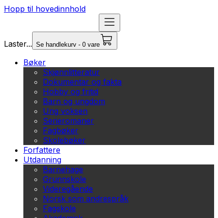
Hopp til hovedinnhold
Laster...
Se handlekurv - 0 vare
Bøker
Skjønnlitteratur
Dokumentar og fakta
Hobby og fritid
Barn og ungdom
Ung voksen
Serieromaner
Fagbøker
Skolebøker
Forfattere
Utdanning
Barnehage
Grunnskole
Videregående
Norsk som andrespråk
Fagskole