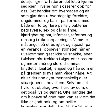
detaljer gjør forfatteren det lett å kjenne
seg igjen i livene hun skisserer opp for
oss. Det handler om hverdagen og alt
som gjør den u-hverdagslig: foreldre,
ungdommer og barn, parforhold med
både en, to og flere parter, bakterier,
begravelse, sex og dårlig ånde,
kjærlighet og hat, infamitet, tafatthet og
omsorg i ulike innpakninger. Vi møter
måsunger på et boligtak og squash på
en veranda, opplever stillheten når en
uvelkommen gjest ikke vil snakke, aner
følelsen når trekken følger etter oss inn
og møter små og store dilemmaer
knyttet til lojalitet, lengsel og håp som er
på grensen til hva man våger håpe. Alt i
alt er det noe dypt menneskelig over
situasjonene i novellene. Selv om det
hviler et ubehag over flere av dem, er
det også lys og ømhet. Ofte handler det
om å prøve så godt man kan selv om det
ikke er godt nok, og om hvilke
konsekvenser dette kan få. Forfatteren