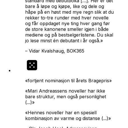
standard med debutboka […]. Her er det
bare å løpe og kjøpe, like og dele og
håpe på en høst med mye regn slik at du
rekker to-tre runder med hver novelle
og får oppdaget nye ting hver gang før
de store kanonene smeller igjen i både
mediene og på bestselgerlistene. Du skal
jo lese minst én debutant i år også.»
–
Vidar Kvalshaug, BOK365
«fortjent nominasjon til årets Bragepris»
«Mari Andreassens noveller har ikke
bare struktur, men også personlighet
(...)»
«Hennes noveller har en spesiell
kombinasjon av varme og distanse (...)»