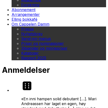
Akademisk
Forskning
Abonnement
Arrangementer
Elling bokkafé
Om Cappelen Damm
Presse
Nyhetsbrev
Send inn manus
Priser og nominasjoner
Stipender og minnepriser
Kataloger
Rapport 2025
Anmeldelser
«En inni hampen solid debutant […]. Mari
Andreassen har laget en egen, høy