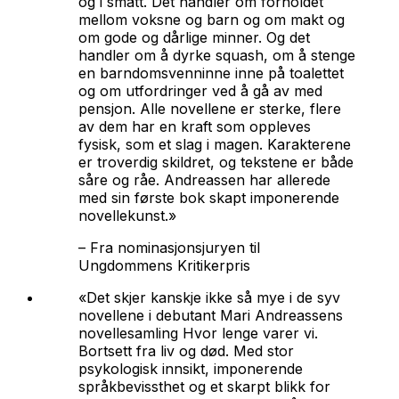
og i smått. Det handler om forholdet
mellom voksne og barn og om makt og
om gode og dårlige minner. Og det
handler om å dyrke squash, om å stenge
en barndomsvenninne inne på toalettet
og om utfordringer ved å gå av med
pensjon. Alle novellene er sterke, flere
av dem har en kraft som oppleves
fysisk, som et slag i magen. Karakterene
er troverdig skildret, og tekstene er både
såre og råe. Andreassen har allerede
med sin første bok skapt imponerende
novellekunst.»
–
Fra nominasjonsjuryen til
Ungdommens Kritikerpris
«Det skjer kanskje ikke så mye i de syv
novellene i debutant Mari Andreassens
novellesamling
Hvor lenge varer vi
.
Bortsett fra liv og død. Med stor
psykologisk innsikt, imponerende
språkbevissthet og et skarpt blikk for