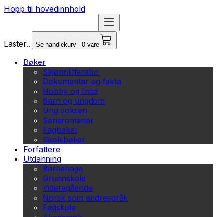
Hopp til hovedinnhold
Laster...
Se handlekurv - 0 vare
Bøker
Skjønnlitteratur
Dokumentar og fakta
Hobby og fritid
Barn og ungdom
Ung voksen
Serieromaner
Fagbøker
Skolebøker
Forfattere
Utdanning
Barnehage
Grunnskole
Videregående
Norsk som andrespråk
Fagskole