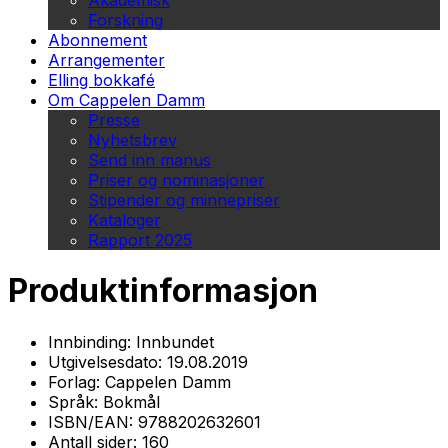
Akademisk
Forskning
Abonnement
Arrangementer
Elling bokkafé
Om Cappelen Damm
Presse
Nyhetsbrev
Send inn manus
Priser og nominasjoner
Stipender og minnepriser
Kataloger
Rapport 2025
Produktinformasjon
Innbinding:
Innbundet
Utgivelsesdato:
19.08.2019
Forlag:
Cappelen Damm
Språk:
Bokmål
ISBN/EAN:
9788202632601
Antall sider:
160