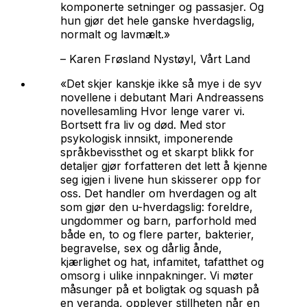
komponerte setninger og passasjer. Og
hun gjør det hele ganske hverdagslig,
normalt og lavmælt.»
–
Karen Frøsland Nystøyl, Vårt Land
«Det skjer kanskje ikke så mye i de syv
novellene i debutant Mari Andreassens
novellesamling
Hvor lenge varer vi
.
Bortsett fra liv og død. Med stor
psykologisk innsikt, imponerende
språkbevissthet og et skarpt blikk for
detaljer gjør forfatteren det lett å kjenne
seg igjen i livene hun skisserer opp for
oss. Det handler om hverdagen og alt
som gjør den u-hverdagslig: foreldre,
ungdommer og barn, parforhold med
både en, to og flere parter, bakterier,
begravelse, sex og dårlig ånde,
kjærlighet og hat, infamitet, tafatthet og
omsorg i ulike innpakninger. Vi møter
måsunger på et boligtak og squash på
en veranda, opplever stillheten når en