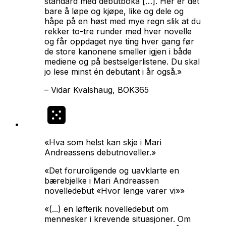
standard med debutboka […]. Her er det
bare å løpe og kjøpe, like og dele og
håpe på en høst med mye regn slik at du
rekker to-tre runder med hver novelle
og får oppdaget nye ting hver gang før
de store kanonene smeller igjen i både
mediene og på bestselgerlistene. Du skal
jo lese minst én debutant i år også.»
–
Vidar Kvalshaug, BOK365
«Hva som helst kan skje i Mari
Andreassens debutnoveller.»
«Det foruroligende og uavklarte en
bærebjelke i Mari Andreassen
novelledebut «Hvor lenge varer vi»»
«(...) en løfterik novelledebut om
mennesker i krevende situasjoner. Om