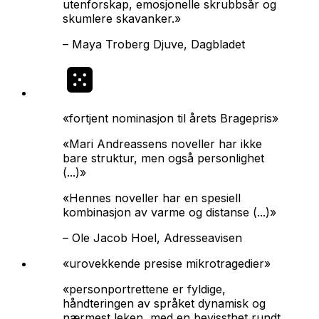
utenforskap, emosjonelle skrubbsår og
skumlere skavanker.»
–
Maya Troberg Djuve, Dagbladet
«fortjent nominasjon til årets Bragepris»
«Mari Andreassens noveller har ikke
bare struktur, men også personlighet
(...)»
«Hennes noveller har en spesiell
kombinasjon av varme og distanse (...)»
–
Ole Jacob Hoel, Adresseavisen
«urovekkende presise mikrotragedier»
«personportrettene er fyldige,
håndteringen av språket dynamisk og
nærmest leken, med en bevissthet rundt