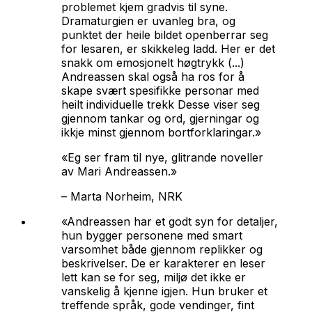
problemet kjem gradvis til syne.
Dramaturgien er uvanleg bra, og
punktet der heile bildet openberrar seg
for lesaren, er skikkeleg ladd. Her er det
snakk om emosjonelt høgtrykk (...)
Andreassen skal også ha ros for å
skape svært spesifikke personar med
heilt individuelle trekk Desse viser seg
gjennom tankar og ord, gjerningar og
ikkje minst gjennom bortforklaringar.»
«Eg ser fram til nye, glitrande noveller
av Mari Andreassen.»
–
Marta Norheim, NRK
«Andreassen har et godt syn for detaljer,
hun bygger personene med smart
varsomhet både gjennom replikker og
beskrivelser. De er karakterer en leser
lett kan se for seg, miljø det ikke er
vanskelig å kjenne igjen. Hun bruker et
treffende språk, gode vendinger, fint