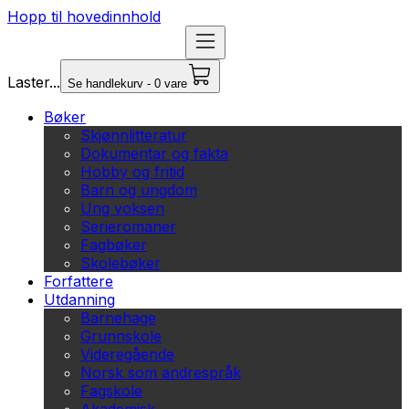
Hopp til hovedinnhold
Laster...
Se handlekurv - 0 vare
Bøker
Skjønnlitteratur
Dokumentar og fakta
Hobby og fritid
Barn og ungdom
Ung voksen
Serieromaner
Fagbøker
Skolebøker
Forfattere
Utdanning
Barnehage
Grunnskole
Videregående
Norsk som andrespråk
Fagskole