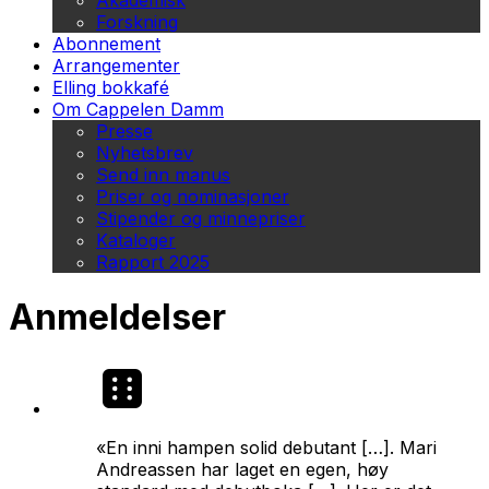
Akademisk
Forskning
Abonnement
Arrangementer
Elling bokkafé
Om Cappelen Damm
Presse
Nyhetsbrev
Send inn manus
Priser og nominasjoner
Stipender og minnepriser
Kataloger
Rapport 2025
Anmeldelser
«En inni hampen solid debutant […]. Mari
Andreassen har laget en egen, høy