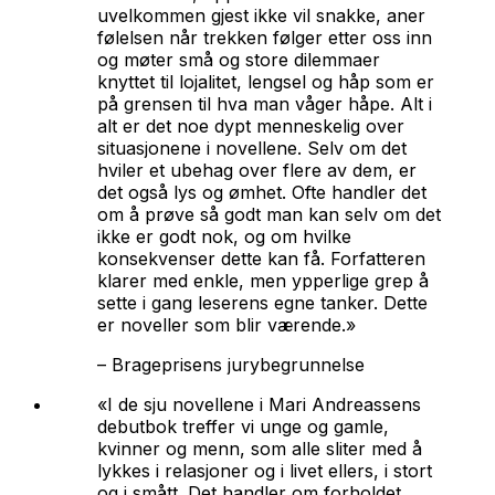
uvelkommen gjest ikke vil snakke, aner
følelsen når trekken følger etter oss inn
og møter små og store dilemmaer
knyttet til lojalitet, lengsel og håp som er
på grensen til hva man våger håpe. Alt i
alt er det noe dypt menneskelig over
situasjonene i novellene. Selv om det
hviler et ubehag over flere av dem, er
det også lys og ømhet. Ofte handler det
om å prøve så godt man kan selv om det
ikke er godt nok, og om hvilke
konsekvenser dette kan få. Forfatteren
klarer med enkle, men ypperlige grep å
sette i gang leserens egne tanker. Dette
er noveller som blir værende.»
–
Brageprisens jurybegrunnelse
«I de sju novellene i Mari Andreassens
debutbok treffer vi unge og gamle,
kvinner og menn, som alle sliter med å
lykkes i relasjoner og i livet ellers, i stort
og i smått. Det handler om forholdet