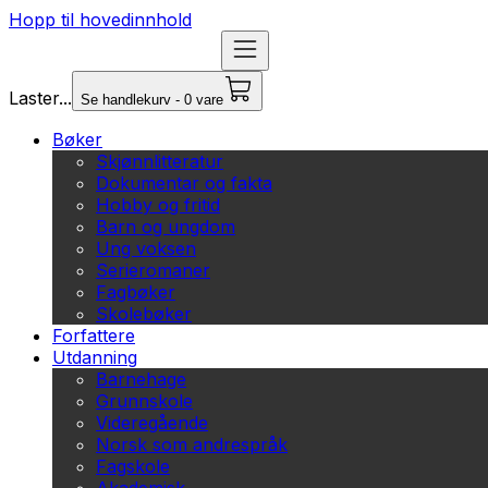
Hopp til hovedinnhold
Laster...
Se handlekurv - 0 vare
Bøker
Skjønnlitteratur
Dokumentar og fakta
Hobby og fritid
Barn og ungdom
Ung voksen
Serieromaner
Fagbøker
Skolebøker
Forfattere
Utdanning
Barnehage
Grunnskole
Videregående
Norsk som andrespråk
Fagskole