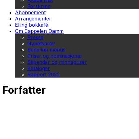
Akademisk
Forskning
Abonnement
Arrangementer
Elling bokkafé
Om Cappelen Damm
Presse
Nyhetsbrev
Send inn manus
Priser og nominasjoner
Stipender og minnepriser
Kataloger
Rapport 2025
Forfatter