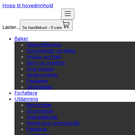
Hopp til hovedinnhold
Laster...
Se handlekurv - 0 vare
Bøker
Skjønnlitteratur
Dokumentar og fakta
Hobby og fritid
Barn og ungdom
Ung voksen
Serieromaner
Fagbøker
Skolebøker
Forfattere
Utdanning
Barnehage
Grunnskole
Videregående
Norsk som andrespråk
Fagskole