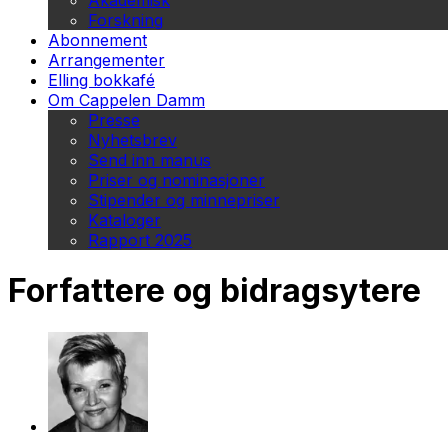
Akademisk
Forskning
Abonnement
Arrangementer
Elling bokkafé
Om Cappelen Damm
Presse
Nyhetsbrev
Send inn manus
Priser og nominasjoner
Stipender og minnepriser
Kataloger
Rapport 2025
Forfattere og bidragsytere