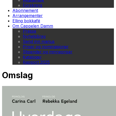
Akademisk
Forskning
Abonnement
Arrangementer
Elling bokkafé
Om Cappelen Damm
Presse
Nyhetsbrev
Send inn manus
Priser og nominasjoner
Stipender og minnepriser
Kataloger
Rapport 2025
Omslag