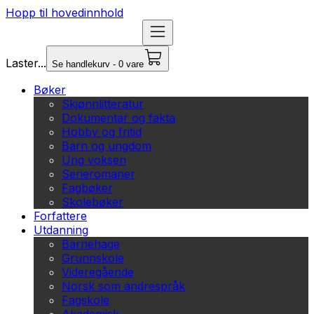
Hopp til hovedinnhold
Laster...
Se handlekurv - 0 vare
Bøker
Skjønnlitteratur
Dokumentar og fakta
Hobby og fritid
Barn og ungdom
Ung voksen
Serieromaner
Fagbøker
Skolebøker
Forfattere
Utdanning
Barnehage
Grunnskole
Videregående
Norsk som andrespråk
Fagskole