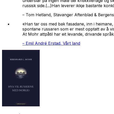
underslår på ingen måte dei kritikkverdige og 
russisk side.(...)Han leverer ikkje bastante konkl
–
Tom Hetland, Stavanger Aftenblad & Bergens
«Han tar oss med bak fasadane, inn i heimane, 
spontane russaren som er mest opptatt av å vi
At Mohr attpåtil har eit levande, drivande språk o
–
Emil André Erstad, Vårt land