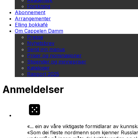
Akademisk
Forskning
Abonnement
Arrangementer
Elling bokkafé
Om Cappelen Damm
Presse
Nyhetsbrev
Send inn manus
Priser og nominasjoner
Stipender og minnepriser
Kataloger
Rapport 2025
Anmeldelser
«... ein av våre viktigaste formidlarar av kunn
«Som dei fleste nordmenn som kjenner Russland 