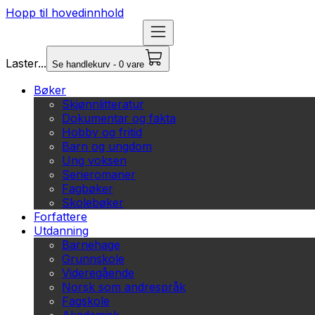
Hopp til hovedinnhold
Laster...
Se handlekurv - 0 vare
Bøker
Skjønnlitteratur
Dokumentar og fakta
Hobby og fritid
Barn og ungdom
Ung voksen
Serieromaner
Fagbøker
Skolebøker
Forfattere
Utdanning
Barnehage
Grunnskole
Videregående
Norsk som andrespråk
Fagskole