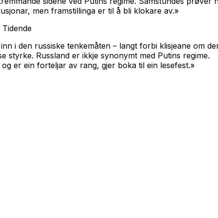
skremmande sidene ved Putins regime. Samstundes prøver han
usjonar, men framstillinga er til å bli klokare av.»
 Tidende
inn i den russiske tenkemåten – langt forbi klisjeane om d
se styrke. Russland er ikkje synonymt med Putins regime.
g er ein forteljar av rang, gjer boka til ein lesefest.»