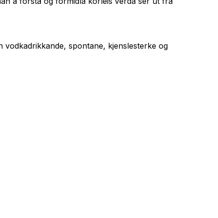
 å forstå og formidla korleis verda ser ut frå
en vodkadrikkande, spontane, kjenslesterke og