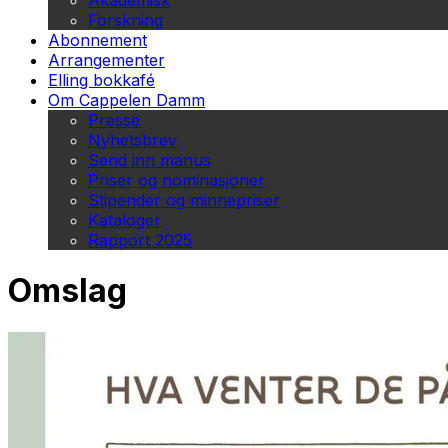
Akademisk
Forskning
Abonnement
Arrangementer
Elling bokkafé
Om Cappelen Damm
Presse
Nyhetsbrev
Send inn manus
Priser og nominasjoner
Stipender og minnepriser
Kataloger
Rapport 2025
Omslag