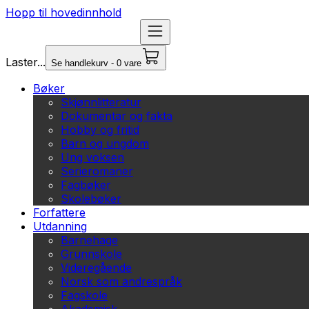
Hopp til hovedinnhold
Laster...
Se handlekurv - 0 vare
Bøker
Skjønnlitteratur
Dokumentar og fakta
Hobby og fritid
Barn og ungdom
Ung voksen
Serieromaner
Fagbøker
Skolebøker
Forfattere
Utdanning
Barnehage
Grunnskole
Videregående
Norsk som andrespråk
Fagskole