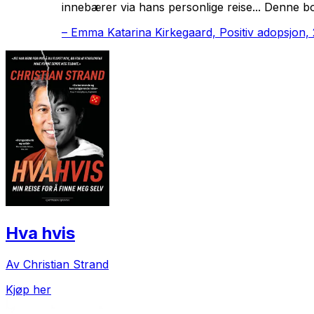
innebærer via hans personlige reise... Denne bo
–
Emma Katarina Kirkegaard, Positiv adopsjon,
Hva hvis
Av Christian Strand
Kjøp her