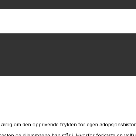
 ærlig om den opprivende frykten for egen adopsjonshistor
ngsten og dilemmaene han står i. Hvorfor forkaste en velfung