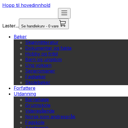
Hopp til hovedinnhold
Laster...
Se handlekurv - 0 vare
Bøker
Skjønnlitteratur
Dokumentar og fakta
Hobby og fritid
Barn og ungdom
Ung voksen
Serieromaner
Fagbøker
Skolebøker
Forfattere
Utdanning
Barnehage
Grunnskole
Videregående
Norsk som andrespråk
Fagskole