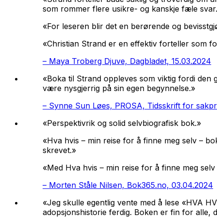
som rommer flere usikre- og kanskje fæle svar
«For leseren blir det en berørende og bevisstgj
«Christian Strand er en effektiv forteller som f
–
Maya Troberg Djuve, Dagbladet, 15.03.2024
«Boka til Strand oppleves som viktig fordi den
være nysgjerrig på sin egen begynnelse.»
–
Synne Sun Løes, PROSA, Tidsskrift for sakp
«Perspektivrik og solid selvbiografisk bok.»
«Hva hvis – min reise for å finne meg selv –
bok
skrevet.»
«Med
Hva hvis – min reise for å finne meg selv
–
Morten Ståle Nilsen, Bok365.no, 03.04.2024
«Jeg skulle egentlig vente med å lese «HVA HVIS
adopsjonshistorie ferdig. Boken er fin for alle