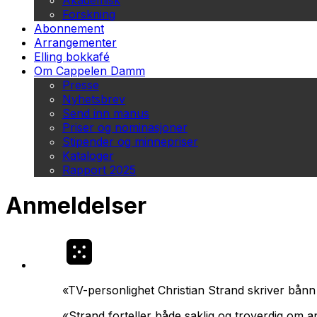
Akademisk
Forskning
Abonnement
Arrangementer
Elling bokkafé
Om Cappelen Damm
Presse
Nyhetsbrev
Send inn manus
Priser og nominasjoner
Stipender og minnepriser
Kataloger
Rapport 2025
Anmeldelser
«TV-personlighet Christian Strand skriver bånn
«Strand forteller både saklig og troverdig om a