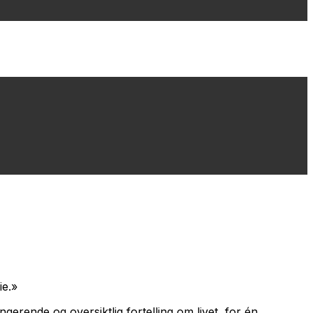
ie.»
erende og oversiktlig fortelling om livet, for én