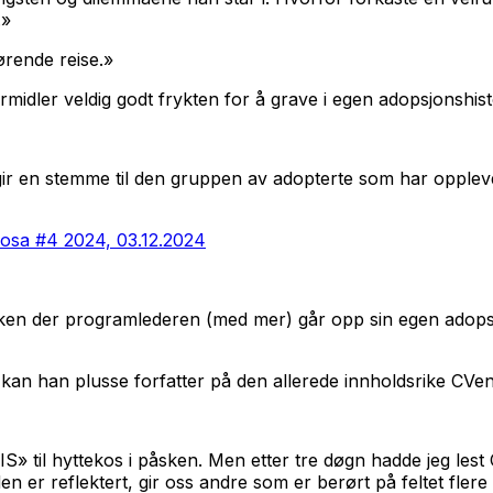
.»
ørende reise.»
ormidler veldig godt frykten for å grave i egen adopsjonshist
 gir en stemme til den gruppen av adopterte som har opple
rosa #4 2024, 03.12.2024
en der programlederen (med mer) går opp sin egen adopsjonsh
 kan
han plusse forfatter på den allerede innholdsrike CVen. M
» til hyttekos i påsken. Men etter tre døgn hadde jeg lest 
, den er reflektert, gir oss andre som er berørt på feltet f