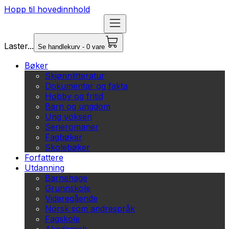
Hopp til hovedinnhold
Laster...
Se handlekurv - 0 vare
Bøker
Skjønnlitteratur
Dokumentar og fakta
Hobby og fritid
Barn og ungdom
Ung voksen
Serieromaner
Fagbøker
Skolebøker
Forfattere
Utdanning
Barnehage
Grunnskole
Videregående
Norsk som andrespråk
Fagskole