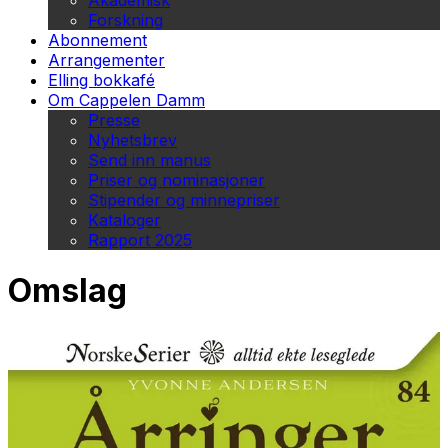
Akademisk
Forskning
Abonnement
Arrangementer
Elling bokkafé
Om Cappelen Damm
Presse
Nyhetsbrev
Send inn manus
Priser og nominasjoner
Stipender og minnepriser
Kataloger
Rapport 2025
Omslag